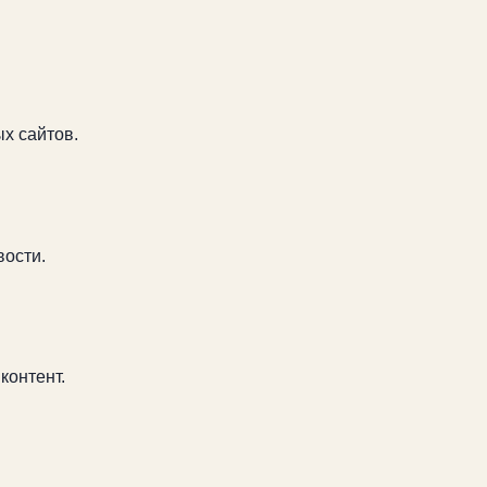
х сайтов.
вости.
контент.