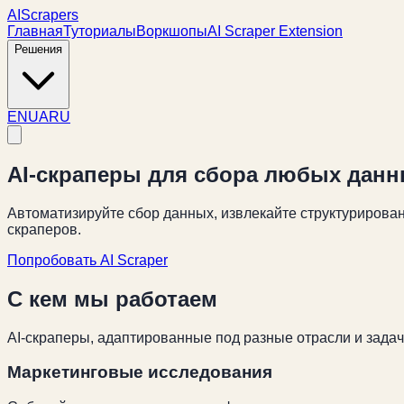
AIScrapers
Главная
Туториалы
Воркшопы
AI Scraper Extension
Решения
EN
UA
RU
AI-скраперы для сбора любых дан
Автоматизируйте сбор данных, извлекайте структуриров
скраперов.
Попробовать AI Scraper
С кем мы работаем
AI-скраперы, адаптированные под разные отрасли и зада
Маркетинговые исследования